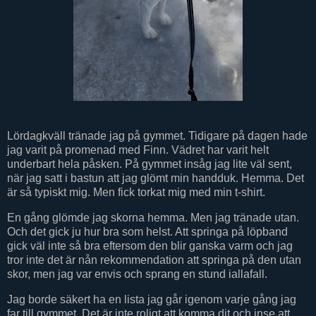
Lördagkväll tränade jag på gymmet. Tidigare på dagen hade
jag varit på promenad med Finn. Vädret har varit helt
underbart hela påsken. På gymmet insåg jag lite väl sent,
när jag satt i bastun att jag glömt min handduk. Hemma. Det
är så typiskt mig. Men fick torkat mig med min t-shirt.
En gång glömde jag skorna hemma. Men jag tränade utan.
Och det gick ju hur bra som helst. Att springa på löpband
gick väl inte så bra eftersom den blir ganska varm och jag
tror inte det är nån rekommendation att springa på den utan
skor, men jag var envis och sprang en stund iallafall.
Jag borde säkert ha en lista jag går igenom varje gång jag
far till gymmet. Det är inte roligt att komma dit och inse att