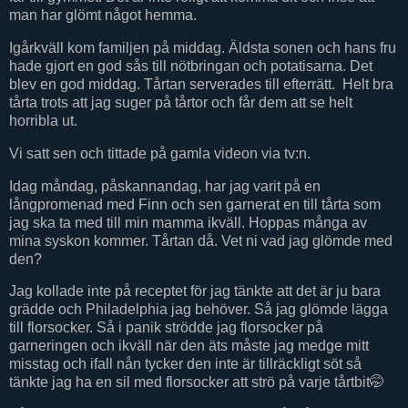
man har glömt något hemma.
Igårkväll kom familjen på middag. Äldsta sonen och hans fru
hade gjort en god sås till nötbringan och potatisarna. Det
blev en god middag. Tårtan serverades till efterrätt. Helt bra
tårta trots att jag suger på tårtor och får dem att se helt
horribla ut.
Vi satt sen och tittade på gamla videon via tv:n.
Idag måndag, påskannandag, har jag varit på en
långpromenad med Finn och sen garnerat en till tårta som
jag ska ta med till min mamma ikväll. Hoppas många av
mina syskon kommer. Tårtan då. Vet ni vad jag glömde med
den?
Jag kollade inte på receptet för jag tänkte att det är ju bara
grädde och Philadelphia jag behöver. Så jag glömde lägga
till florsocker. Så i panik strödde jag florsocker på
garneringen och ikväll när den äts måste jag medge mitt
misstag och ifall nån tycker den inte är tillräckligt söt så
tänkte jag ha en sil med florsocker att strö på varje tårtbit🤭