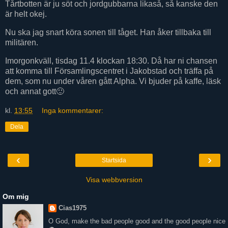
Tårtbotten är ju söt och jordgubbarna likaså, så kanske den
är helt okej.
Nu ska jag snart köra sonen till tåget. Han åker tillbaka till
militären.
Imorgonkväll, tisdag 11.4 klockan 18:30. Då har ni chansen
att komma till Församlingscentret i Jakobstad och träffa på
dem, som nu under våren gått Alpha. Vi bjuder på kaffe, läsk
och annat gott🙂
kl.
13:55
Inga kommentarer:
Dela
‹
›
Startsida
Visa webbversion
Om mig
Cias1975
O God, make the bad people good and the good people nice